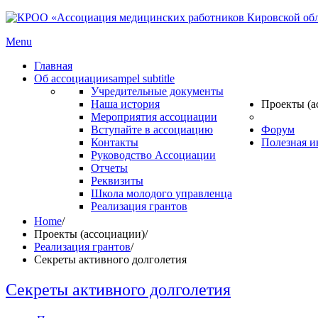
Menu
Главная
Об ассоциации
sampel subtitle
Учредительные документы
Наша история
Проекты (а
Мероприятия ассоциации
Вступайте в ассоциацию
Форум
Контакты
Полезная 
Руководство Ассоциации
Отчеты
Реквизиты
Школа молодого управленца
Реализация грантов
Home
/
Проекты (ассоциации)
/
Реализация грантов
/
Секреты активного долголетия
Секреты активного долголетия