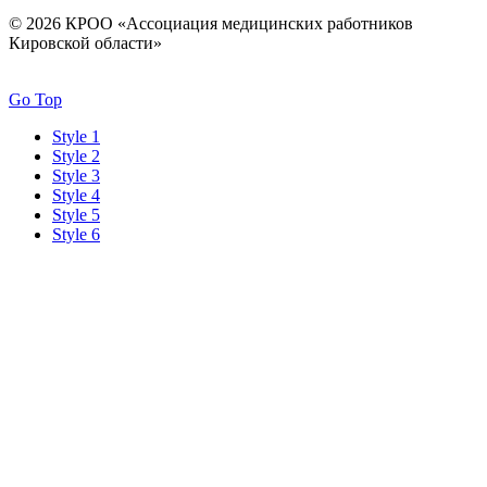
© 2026 КРОО «Ассоциация медицинских работников
Кировской области»
Go Top
Style 1
Style 2
Style 3
Style 4
Style 5
Style 6