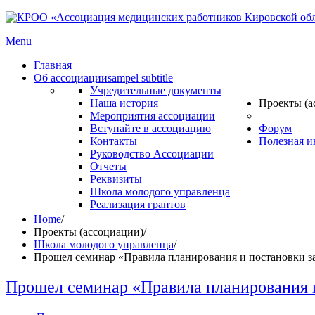
Menu
Главная
Об ассоциации
sampel subtitle
Учредительные документы
Наша история
Проекты (а
Мероприятия ассоциации
Вступайте в ассоциацию
Форум
Контакты
Полезная 
Руководство Ассоциации
Отчеты
Реквизиты
Школа молодого управленца
Реализация грантов
Home
/
Проекты (ассоциации)
/
Школа молодого управленца
/
Прошел семинар «Правила планирования и постановки за
Прошел семинар «Правила планирования и