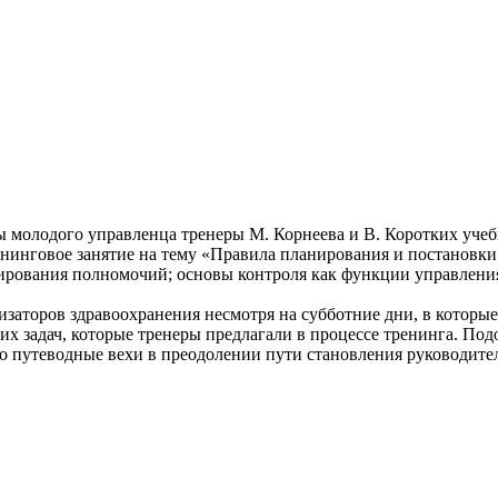
лы молодого управленца тренеры М. Корнеева и В. Коротких уч
инговое занятие на тему «Правила планирования и постановки 
ирования полномочий; основы контроля как функции управления;
заторов здравоохранения несмотря на субботние дни, в которые
их задач, которые тренеры предлагали в процессе тренинга. По
то путеводные вехи в преодолении пути становления руководите