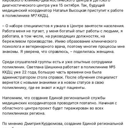
Кировского клинико-диагностического центра и Детского
диагностического центра уже 15 октября. Так, будущий
медицинский координатор Наталья Высоцкая приступит к работе
в поликлинике №7 ККДЦ.
– О наборе специалистов я узнала в Центре занятости населения.
Работа меня не пугает, у меня богатый опыт работы с людьми, я
работала, в том числе, на руководящих должностях, на
бережливом производстве. Имею образование клинического
психолога и ветеринарного врача, поэтому многие процессы мне
знакомы. Я уверена, что справлюсь, – поделилась женщина.
Среди слушателей группы есть и уже опытные сотрудники
поликлиник. Светлана Шишкина работает в поликлинике №5
ККДЦ уже 22 года, большую часть времени она была
администратором стола справок. После обучения специалист
вернется с новыми знаниями и в новом статусе в свою
поликлинику, где ее знают и ждут пациенты.
Напомним, что создание Единой региональной службы
медицинских координаторов проводится поэтапно. Начиная с
областного центра проект будет тиражирован во всех
поликлиниках региона.
По мнению Дмитрия Курдюмова, создание Единой региональной