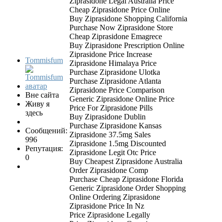
Ziprasidone Legal Australia Price
Cheap Ziprasidone Price Online
Buy Ziprasidone Shopping California
Purchase Now Ziprasidone Store
Cheap Ziprasidone Emagrece
Buy Ziprasidone Prescription Online
Ziprasidone Price Increase
Tommisfum
Ziprasidone Himalaya Price
Purchase Ziprasidone Ulotka
Purchase Ziprasidone Atlanta
Ziprasidone Price Comparison
Вне сайта
Generic Ziprasidone Online Price
Живу я
Price For Ziprasidone Pills
здесь
Buy Ziprasidone Dublin
Purchase Ziprasidone Kansas
Сообщений:
Ziprasidone 37.5mg Sales
996
Ziprasidone 1.5mg Discounted
Репутация:
Ziprasidone Legit Otc Price
0
Buy Cheapest Ziprasidone Australia
Order Ziprasidone Comp
Purchase Cheap Ziprasidone Florida
Generic Ziprasidone Order Shopping
Online Ordering Ziprasidone
Ziprasidone Price In Nz
Price Ziprasidone Legally