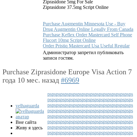
Ziprasidone 5mg For Sale
Ziprasidone 37.5mg Script Online
Purchase Augmentin Minnesota Use - Buy
Drug Augmentin Online Legally From Canada
Purchase Keflex Order Mastercard Self Phone
Flucort 10mg Script Online
Order Pristiq Mastercard Usa Useful Regular
Администратор запретил публиковать
записи гостям.
Purchase Ziprasidone Europe Visa Action
7
года 10 мес. назад
#6969
ps
ps
ps
ps
ps
ps
ps
ps
ps
ps
ps
ps
ps
ps
ps
ps
ps
ps
ps
ps
ps
ps
ps
ps
ps
ps
ps
ps
ps
ps
ps
ps
ps
ps
ps
ps
ps
ps
ps
ps
ps
ps
ps
ps
ps
ps
ps
ps
ps
ps
ps
ps
ps
ps
ps
ps
ps
ps
ps
ps
velhaguarda
ps
ps
ps
ps
ps
ps
ps
ps
ps
ps
ps
ps
ps
ps
ps
ps
ps
ps
ps
ps
ps
ps
ps
ps
ps
ps
ps
ps
ps
ps
ps
ps
ps
ps
ps
ps
ps
ps
ps
ps
ps
ps
ps
ps
ps
ps
ps
ps
ps
ps
ps
ps
ps
ps
ps
ps
ps
ps
ps
ps
Вне сайта
ps
ps
ps
ps
ps
ps
ps
ps
ps
ps
ps
ps
ps
ps
ps
ps
ps
ps
ps
ps
Живу я здесь
ps
ps
ps
ps
ps
ps
ps
ps
ps
ps
ps
ps
ps
ps
ps
ps
ps
ps
ps
ps