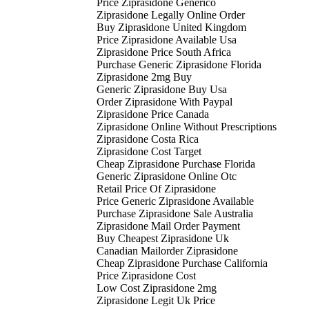
Price Ziprasidone Generico
Ziprasidone Legally Online Order
Buy Ziprasidone United Kingdom
Price Ziprasidone Available Usa
Ziprasidone Price South Africa
Purchase Generic Ziprasidone Florida
Ziprasidone 2mg Buy
Generic Ziprasidone Buy Usa
Order Ziprasidone With Paypal
Ziprasidone Price Canada
Ziprasidone Online Without Prescriptions
Ziprasidone Costa Rica
Ziprasidone Cost Target
Cheap Ziprasidone Purchase Florida
Generic Ziprasidone Online Otc
Retail Price Of Ziprasidone
Price Generic Ziprasidone Available
Purchase Ziprasidone Sale Australia
Ziprasidone Mail Order Payment
Buy Cheapest Ziprasidone Uk
Canadian Mailorder Ziprasidone
Cheap Ziprasidone Purchase California
Price Ziprasidone Cost
Low Cost Ziprasidone 2mg
Ziprasidone Legit Uk Price