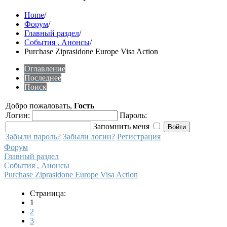
Home
/
Форум
/
Главный раздел
/
События , Анонсы
/
Purchase Ziprasidone Europe Visa Action
Оглавление
Последнее
Поиск
Добро пожаловать,
Гость
Логин:
Пароль:
Запомнить меня
Забыли пароль?
Забыли логин?
Регистрация
Форум
Главный раздел
События , Анонсы
Purchase Ziprasidone Europe Visa Action
Страница:
1
2
3